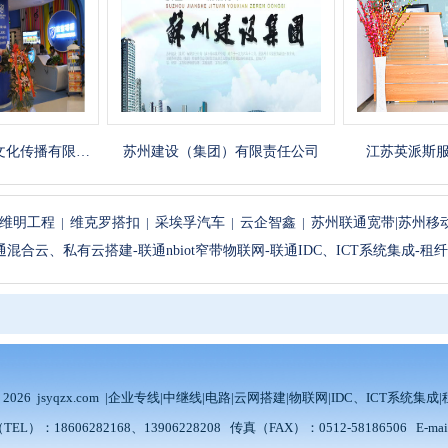
播有限…
苏州建设（集团）有限责任公司
江苏英派斯服务外
维明工程
|
维克罗搭扣
|
采埃孚汽车
|
云企智鑫
|
苏州联通宽带|苏州移
联通混合云、私有云搭建-联通nbiot窄带物联网-联通IDC、ICT系统集成
ht 2026 jsyqzx.com |企业专线|中继线|电路|云网搭建|物联网|IDC、IC
6282168、13906228208 传真（FAX）：0512-58186506 E-mail：