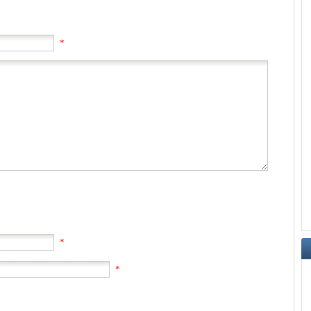
*
*
*