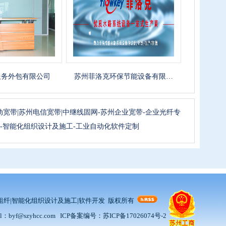
包有限公司
苏州菲洛克环保节能设备有限…
西安
动宽带|苏州电信宽带|中继线固网-苏州企业宽带-企业光纤专
-租纤-智能化组织设计及施工-工业自动化软件定制
T系统集成|租纤|智能化组织设计及施工|软件开发 版权所有
byf@szyhcc.com ICP备案编号：
苏ICP备17026074号-2