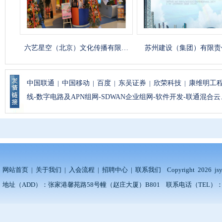
六艺星空（北京）文化传播有限…
苏州建设（集团）有限责任
中国联通
|
中国移动
|
百度
|
东吴证券
|
欣荣科技
|
康维明工
线-数字电路及APN组网-SDWAN企业组网-软件开发-联通混合云
网站首页
|
关于我们
|
入会流程
|
招聘中心
|
联系我们
Copyright 20
地址（ADD）：张家港馨苑路58号幢（赵庄大厦）B801 联系电话（TEL）：186062821