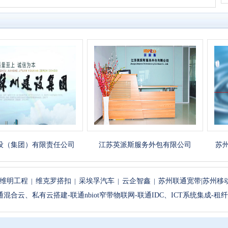
集团）有限责任公司
江苏英派斯服务外包有限公司
苏州菲洛
维明工程
|
维克罗搭扣
|
采埃孚汽车
|
云企智鑫
|
苏州联通宽带|苏州移
联通混合云、私有云搭建-联通nbiot窄带物联网-联通IDC、ICT系统集成