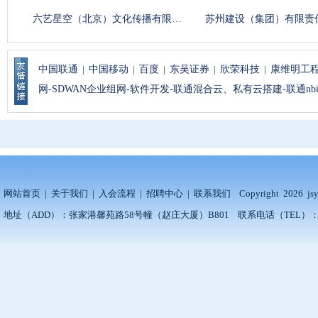
六艺星空（北京）文化传播有限…
苏州建设（集团）有限责任公
中国联通
|
中国移动
|
百度
|
东吴证券
|
欣荣科技
|
康维明工
网-SDWAN企业组网-软件开发-联通混合云、私有云搭建-联通nb
网站首页
|
关于我们
|
入会流程
|
招聘中心
|
联系我们
Copyright 20
地址（ADD）：张家港馨苑路58号幢（赵庄大厦）B801 联系电话（TEL）：186062821